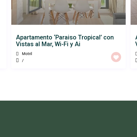
Apartamento ‘Paraiso Tropical’ con
Vistas al Mar, Wi-Fi y Ai
Motril
/