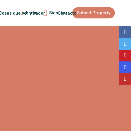
Login
Sign Up
Submit Property
Cosas que ver y hacer
Contacto