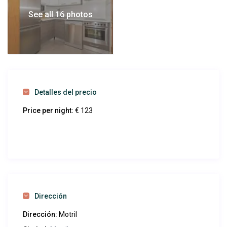
140x190cm. La cocina está equipada con lavavajillas,
See all 16 photos
lavadora, microondas, tostadora, batidora, cafetera y
utensilios de cocina. El baño dispone de secador de pelo,
toallas, champú y gel.
Servicios y zonas comunes
Dispone de una piscina de agua salada sin cloro para
adultos y otra para niños. Consulta la temporada de
Detalles del precio
baño.
Price per night:
€ 123
Dirección
Dirección:
Motril