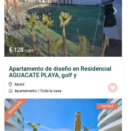
€ 128
/night
Apartamento de diseño en Residencial
AGUACATE PLAYA, golf y
Motril
Apartamento
/
Toda la casa
destacado
Verified