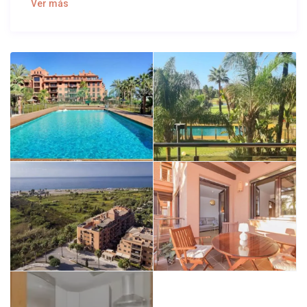
Ver más
Dormitorio con una cama de 150 cm y un sofá cama
italiano abatible con somier de láminas y un colchón de
espuma viscoelástica muy cómodo de 140×200 cm.
Increíbles vistas al campo de golf con acceso privado a la
playa.
Espacio
Es un apartamento situado en una de las mejores
urbanizaciones de la Costa Tropical. El entorno es
realmente privilegiado. La terraza te invita a
desconectar y relajarte. Tiene fácil acceso a la playa, que
sale directamente de la urbanización. Dispone de una
plaza de aparcamiento en el garaje del edificio, con
cómodo acceso al ascensor. Tiene aire acondicionado en
todas las habitaciones, un dormitorio con cama de
150x200cm, y un sofá convertible, mediante un sistema
de apertura italiano, en cama con somier de láminas
muy confortable y colchón de espuma viscoelástica de