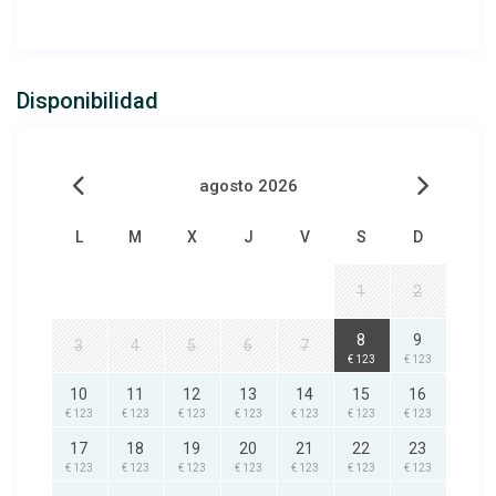
Disponibilidad
agosto 2026
L
M
X
J
V
S
D
1
2
8
9
3
4
5
6
7
€ 123
€ 123
10
11
12
13
14
15
16
€ 123
€ 123
€ 123
€ 123
€ 123
€ 123
€ 123
17
18
19
20
21
22
23
€ 123
€ 123
€ 123
€ 123
€ 123
€ 123
€ 123