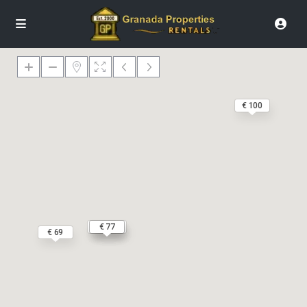
€ 100
€ 1177
€ 289
€ 139
€ 77
€ 69