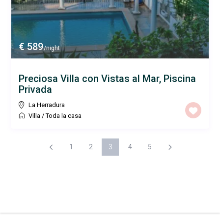
€ 589
/night
Preciosa Villa con Vistas al Mar, Piscina
Privada
La Herradura
Villa
/
Toda la casa
1
2
3
4
5